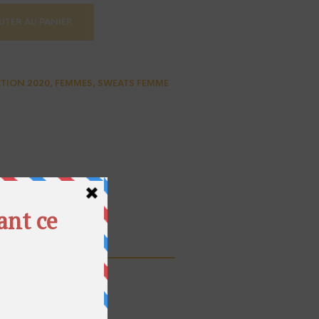
UTER AU PANIER
TION 2020
,
FEMMES
,
SWEATS FEMME
TWEET
THIS ITEM