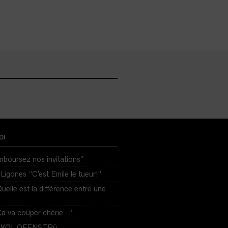
DI
boursez nos invitations”
Ligones “C’est Emile le tueur!”
lle est la différence entre une
Ça va couper chérie…”
g SKOL OFENSTRü