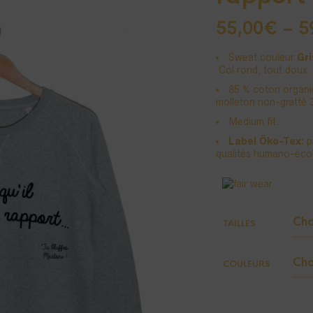
55,00
€
–
5
Sweat couleur
Gri
Col rond, tout doux.
85 % coton organi
molleton non-gratté 
Medium fit.
Label Öko-Tex:
pr
qualités humano-écol
TAILLES
COULEURS