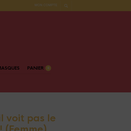
MON COMPTE
MASQUES
PANIER
0
il voit pas le
 ! (Femme)