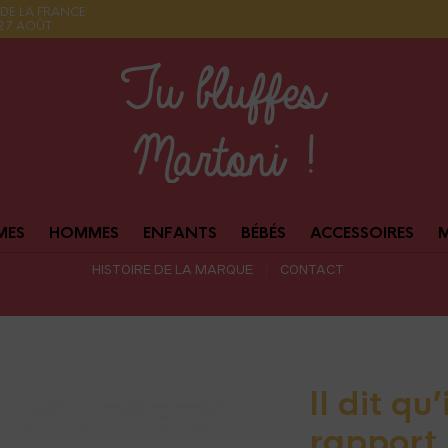
DE LA FRANCE
 27 AOÛT
MES
HOMMES
ENFANTS
BÉBÉS
ACCESSOIRES
HISTOIRE DE LA MARQUE
CONTACT
Il dit qu’
rapport