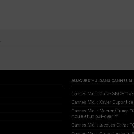
…
AUJOURD’HUI DANS CANNES MI
Cannes Midi : Grève SNCF “Rem
Cannes Midi : Xavier Dupont de 
Cannes Midi : Macron/Trump “Que
moule et un pull-over ?”
Cannes Midi : Jacques Chirac “
Cannes Midi : Greta Thunber