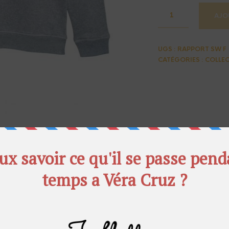
AJO
UGS :
RAPPORT SW F
CATÉGORIES :
COLLEC
PIN
EMAIL
EBOOK
THIS ITEM
A FRIEND