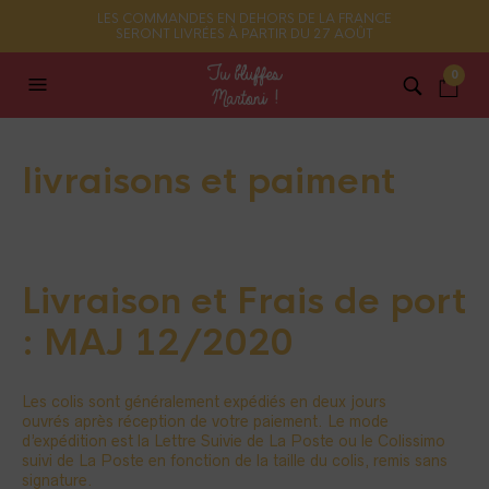
LES COMMANDES EN DEHORS DE LA FRANCE
SERONT LIVRÉES À PARTIR DU 27 AOÛT
0
livraisons et paiment
Livraison et Frais de port
: MAJ 12/2020
Les colis sont généralement expédiés en deux jours
ouvrés après réception de votre paiement. Le mode
d’expédition est la Lettre Suivie de La Poste ou le Colissimo
suivi de La Poste en fonction de la taille du colis, remis sans
signature.