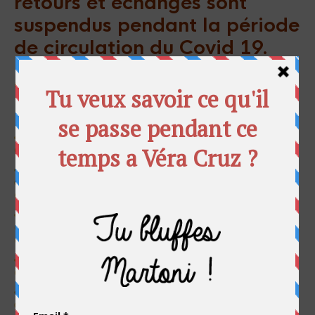
retours et échanges sont
suspendus pendant la période
de circulation du Covid 19.
COMMENT FAIRE POUR UN
REMBOURSEMENT ?
Nous contacter via le formulaire en
cliquant ici
, et préciser
que vous souhaitez vous faire rembourser.
Retourner l’article dans son emballage d’origine, en parfait
état avec les étiquettes non coupées à l’adresse qui vous sera
communiquée.
Dans un délai maximum de 14 jours suite à votre
commande, “Tu Bluffes Martoni” vous remboursera l’intégralité
du montant de l’article.
Sauf mention contraire, les frais de retour sont à la charge
du client.
Tous les produits soldés en période de soldes ne seront ni
échangés ni remboursés.