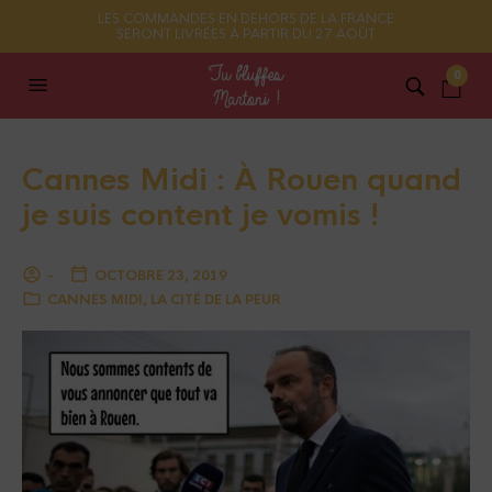
LES COMMANDES EN DEHORS DE LA FRANCE
SERONT LIVRÉES À PARTIR DU 27 AOÛT
0
Cannes Midi : À Rouen quand
je suis content je vomis !
-
OCTOBRE 23, 2019
CANNES MIDI
,
LA CITÉ DE LA PEUR