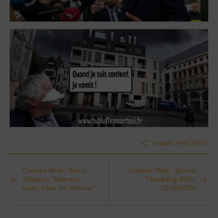
SHARE THIS POST
Cannes Midi : Boris
Cannes Midi : Greta
Johnson “Barrez-
Thunberg SKOL
vous, cons de mimes!”
OFENSTRü