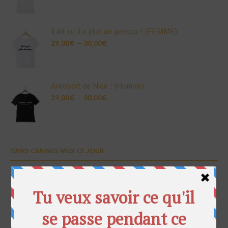
Il dit qu'il a plus de genoux ! (FEMME)
29,00
€
–
30,00
€
Aréoport de Nice ! (Homme)
29,00
€
–
30,00
€
DANS CANNES MIDI CE JOUR :
BOUTIQUE
Livraisons et Paiement
Contact
Mentions Légales